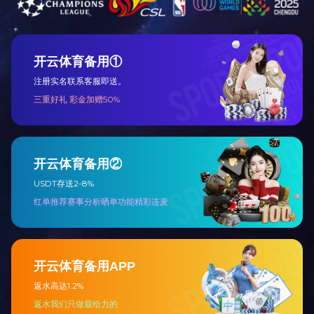
2025年11月25日
完美体育·(中国)官方网站已开通在线电子保函申请服务，
详情请点击：
电子保函申请指南
、
履约保函申请
。
广东粤电靖海发电有限公司2026年特修（#4锅炉安全阀
上一篇：
采购） 中标公告
广东粤电靖海发电有限公司企业能源审计及十五五节能规
下一篇：
划项目 中标公告